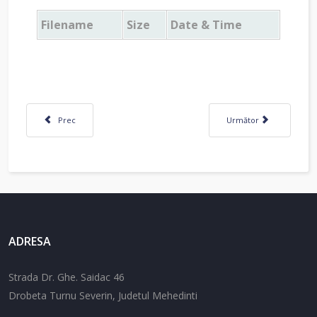
Filename
Size
Date & Time
Articol precedent: Sucursale cu date de contact
Articolul următor: Form
Prec
Următor
ADRESA
Strada Dr. Ghe. Saidac 46
Drobeta Turnu Severin, Judetul Mehedinti