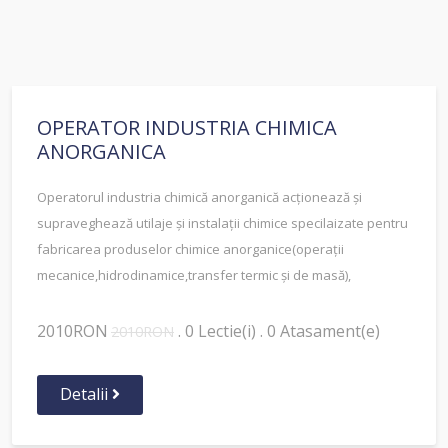
OPERATOR INDUSTRIA CHIMICA
ANORGANICA
Operatorul industria chimică anorganică acționează și
supraveghează utilaje și instalații chimice specilaizate pentru
fabricarea produselor chimice anorganice(operații
mecanice,hidrodinamice,transfer termic și de masă),
2010RON
. 0 Lectie(i) . 0 Atasament(e)
2010RON
Detalii