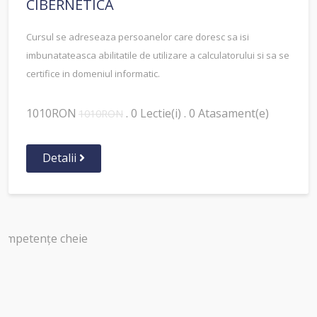
CIBERNETICĂ
Cursul se adreseaza persoanelor care doresc sa isi
imbunatateasca abilitatile de utilizare a calculatorului si sa se
certifice in domeniul informatic.
1010RON
. 0 Lectie(i) . 0 Atasament(e)
1010RON
Detalii